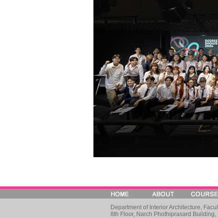
Department of Interior Architecture, Facu
8th Floor, Narch Phothiprasard Building,