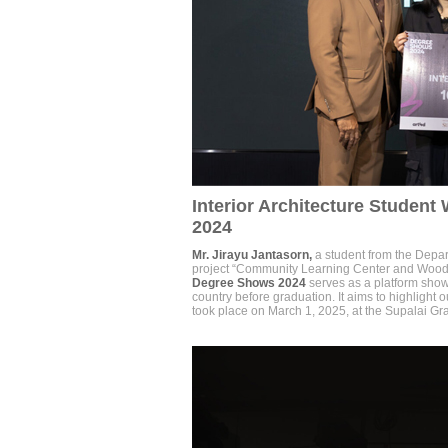
Interior Architecture Student
2024
Mr. Jirayu Jantasorn,
a student from the Depart
project “Community Learning Center and Wood
Degree Shows 2024
serves as a platform show
country before graduation. It aims to highlight 
took place on March 1, 2025, at the Supalai 