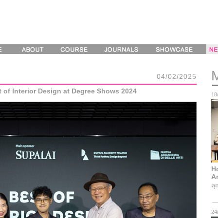
04/02/2025
t of Interior Design at Degree Shows 2024
18
Ho
Ar
คุ
24