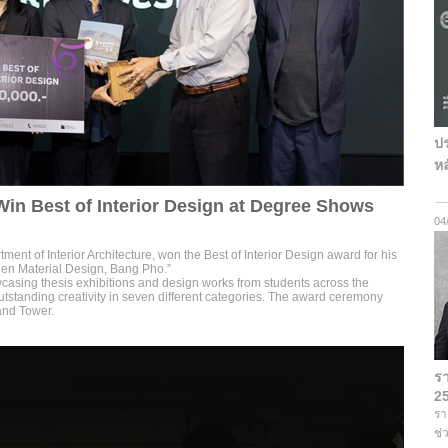
ปร
ห
 Win Best of Interior Design at Degree Shows
04
ment of Interior Architecture, won the Best of Interior Design award for his
en Material Design, Bang Pho.”
casing thesis exhibitions and design works from students across the
outstanding creativity in seven different categories. The award ceremony
Grand Tower.
รา
2
รา
ช่