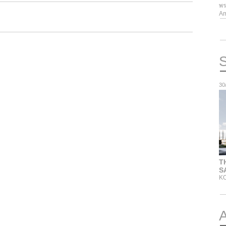
พร
Am
30
T
S
K