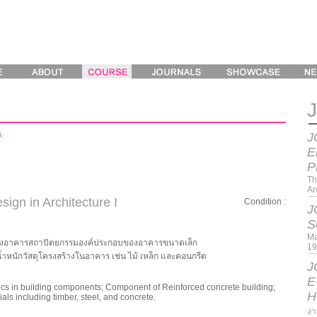
s
J
E
P
Th
Ar
ign in Architecture I
Condition :
J
S
1
Ma
้างอาคารสถาปัตยกรรมองค์ประกอบของอาคารขนาดเล็ก
19
น้ำหนักวัสดุโครงสร้างในอาคาร เช่น ไม้ เหล็ก และคอนกรีต
J
E
uilding components; Component of Reinforced concrete building;
H
ials including timber, steel, and concrete.
งา