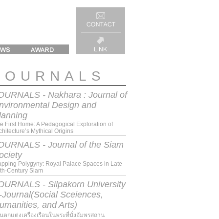
JOURNALS
OURNALS - Nakhara : Journal of
nvironmental Design and
lanning
e First Home: A Pedagogical Exploration of
chitecture’s Mythical Origins
OURNALS - Journal of the Siam
ociety
pping Polygyny: Royal Palace Spaces in Late
th-Century Siam
OURNALS - Silpakorn University
-Journal(Social Sceiences,
umanities, and Arts)
นตกแต่งเครื่องเรือนในพระที่นั่งอัมพรสถาน