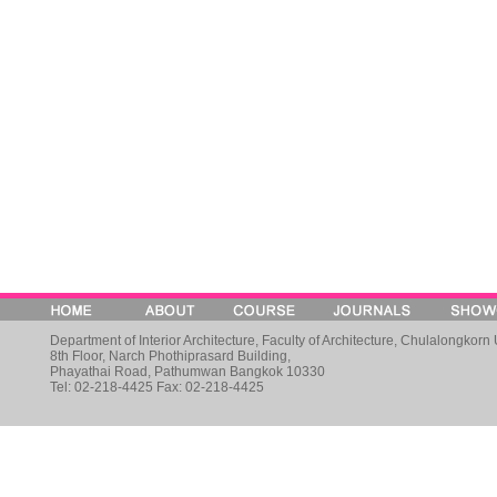
Department of Interior Architecture, Faculty of Architecture, Chulalongkorn 
8th Floor, Narch Phothiprasard Building,
Phayathai Road, Pathumwan Bangkok 10330
Tel: 02-218-4425 Fax: 02-218-4425